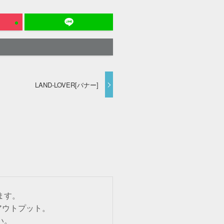
LAND-LOVER[バナー]
ます。
 へアウトプット。
い。