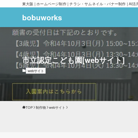
東大阪 | ホームページ制作 | チラシ・サムネイル・バナー制作 | AI活
bobuworks
市立認定こども園[webサイト]
webサイト
TOP
制作物
webサイト